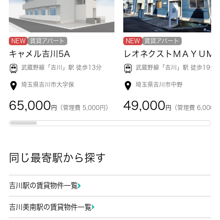
NEW
賃貸アパート
NEW
賃貸アパート
キャメル吉川5A
レオネクストＭＡＹＵＭ
武蔵野線「
吉川
」駅 徒歩13分
武蔵野線「
吉川
」駅 徒歩19分
埼玉県吉川市大字保
埼玉県吉川市中野
65,000
49,000
円
（管理費 5,000円）
円
（管理費 6,000
同じ最寄駅から探す
吉川駅の賃貸物件一覧
吉川美南駅の賃貸物件一覧