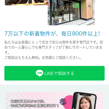
現状/入居可能日
未完成/2026-09月-
駐車場/料金
無/-
7万以下の新着物件が、毎日800件以上!
保険加入/料金
私たちはお客様にとって安全で安心な物件を探す専門店です。初
めての一人暮らしでも専門スタッフが丁寧にサポートしていきま
有/20000円
す。
ご相談はもちろん無料。お気軽にご相談ください。
保険名/保険期間
全管協少短/-
LINEで相談する
保証人代行
必加入
保証会社詳細
-