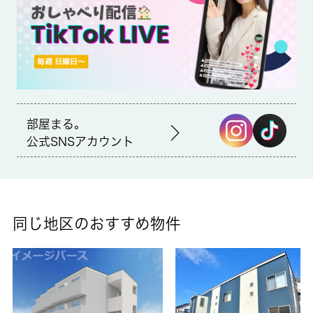
賃貸区分/契約期間
一般/2年
取引形態
仲介
部屋まる。
備考
公式SNSアカウント
エントランスのオートロックと玄関の鍵で二重にロックできるの
で防犯対策もばっちりです。室内設備は浴室乾燥機・洗面所独立
など充実した設備を備え付けています。駐輪場付きの物件です。
吉川市エリアで新たな生活を始めたいとお考えの方。賃貸情報の
ことなら当社にお任せ下さい。地域に密着しておりますので、確
同じ地区のおすすめ物件
かな地域情報と賃貸情報をご紹介いたします。お気軽にお問い合
わせ下さい。