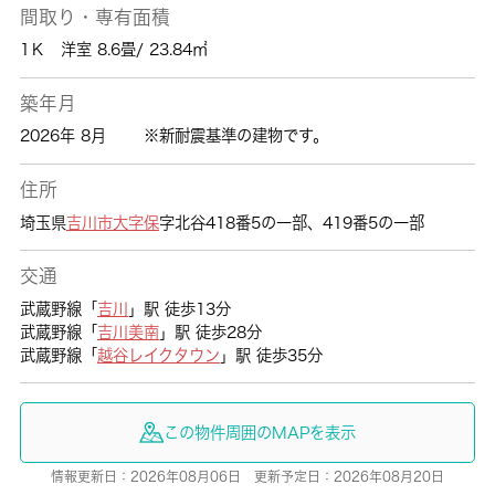
間取り・専有面積
1Ｋ 洋室 8.6畳/ 23.84㎡
築年月
2026年 8月
※新耐震基準の建物です。
住所
埼玉県
吉川市
大字保
字北谷418番5の一部、419番5の一部
交通
武蔵野線「
吉川
」駅 徒歩13分
武蔵野線「
吉川美南
」駅 徒歩28分
武蔵野線「
越谷レイクタウン
」駅 徒歩35分
この物件周囲のMAPを表示
情報更新日：2026年08月06日 更新予定日：2026年08月20日