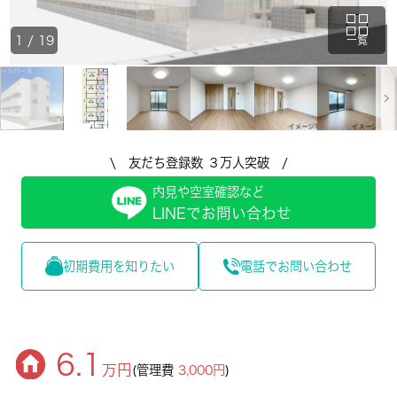
1
/
19
一覧
\ 友だち登録数 ３万人突破 /
内見や空室確認など
LINEでお問い合わせ
初期費用を知りたい
電話でお問い合わせ
6.1
万円
(管理費
3,000円
)