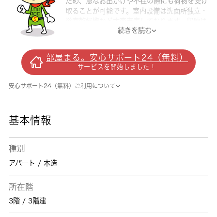
ため、急なお出かけや不在の際にも荷物を受け
取ることが可能です。室内設備は洗面所独立・
浴室乾燥機など大変充実しております。収納は
続きを読む
シューズボックス・クロゼットなどが備え付け
られているので、衣類や日用品の収納に重宝し
ます。部外者の侵入を防ぐオートロックが設置
部屋まる。安心サポート24（無料）
されており、女性にもおすすめです。こちらの
サービスを開始しました！
物件はアパートです。収納力と掃除のしやすさ
を同時に備えているシステムキッチンを採用し
安心サポート24（無料）ご利用について
ております。現在建設中です。お部屋の情報か
ら周辺地域の情報までお任せください。当社で
は、地域に詳しい熟練スタッフが吉川市や吉川
基本情報
付近でのお部屋探しをサポート致します。
種別
アパート / 木造
所在階
3階 / 3階建