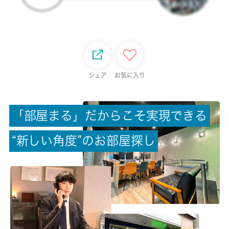
3階 / 3階建
面積
23.84㎡
保証金
シェア
お気に入り
-
「
部
屋
ま
る
」
だ
か
ら
こ
そ
実
現
で
き
る
償却/敷引
-/-
“
新
し
い
角
度
”
の
お
部
屋
探
し
権利金/雑費
-/-
総戸数
-