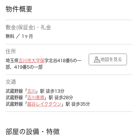
物件概要
敷金(保証金)・礼金
無料 ／ 1ヶ月
住所
地図を見る
埼玉県
吉川市
大字保
字北谷418番5の一
部、419番5の一部
交通
武蔵野線「
吉川
」駅 徒歩13分
武蔵野線「
吉川美南
」駅 徒歩28分
武蔵野線「
越谷レイクタウン
」駅 徒歩35分
部屋の設備・特徴