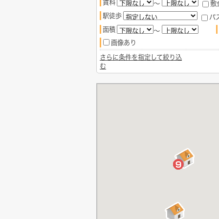
賃料
～
敷
駅徒歩
バ
面積
～
画像あり
さらに条件を指定して絞り込
む