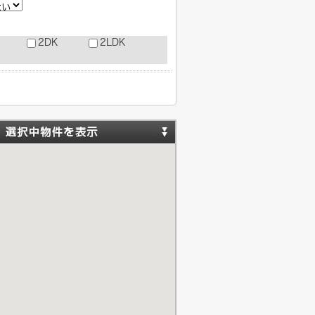
2DK
2LDK