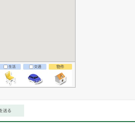
物件
生活
交通
を送る