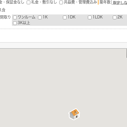
築年数
金・保証金なし
礼金・敷引なし
共益費・管理費込み
ス含
間取り
ワンルーム
1K
1DK
1LDK
2K
3K以上