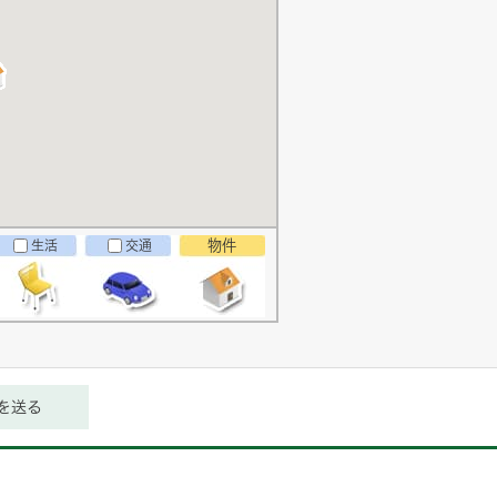
物件
生活
交通
を送る