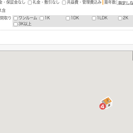
築年数
金・保証金なし
礼金・敷引なし
共益費・管理費込み
ス含
間取り
ワンルーム
1K
1DK
1LDK
2K
3K以上