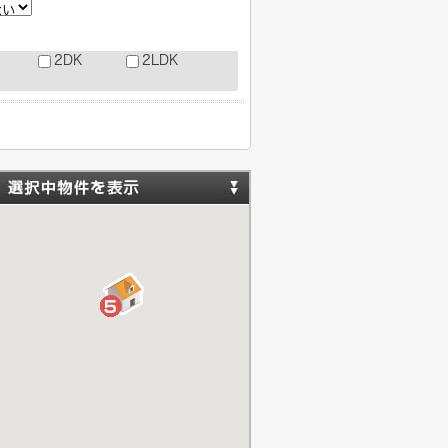
2DK
2LDK