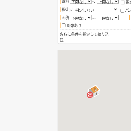
賃料
～
敷
駅徒歩
バ
面積
～
画像あり
さらに条件を指定して絞り込
む