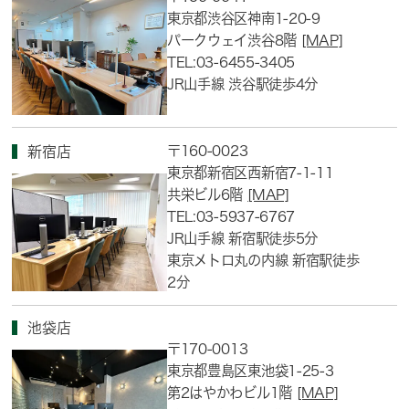
東京都渋谷区神南1-20-9
パークウェイ渋谷8階
[MAP]
TEL:03-6455-3405
JR山手線 渋谷駅徒歩4分
〒160-0023
新宿店
東京都新宿区西新宿7-1-11
共栄ビル6階
[MAP]
TEL:03-5937-6767
JR山手線 新宿駅徒歩5分
東京メトロ丸の内線 新宿駅徒歩
2分
池袋店
〒170-0013
東京都豊島区東池袋1-25-3
第2はやかわビル1階
[MAP]