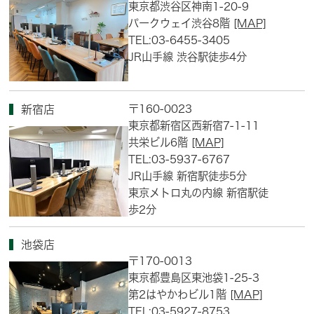
東京都渋谷区神南1-20-9
パークウェイ渋谷8階
[MAP]
TEL:03-6455-3405
JR山手線 渋谷駅徒歩4分
〒160-0023
新宿店
東京都新宿区西新宿7-1-11
共栄ビル6階
[MAP]
TEL:03-5937-6767
JR山手線 新宿駅徒歩5分
東京メトロ丸の内線 新宿駅徒
歩2分
池袋店
〒170-0013
東京都豊島区東池袋1-25-3
第2はやかわビル1階
[MAP]
TEL:03-5927-8753